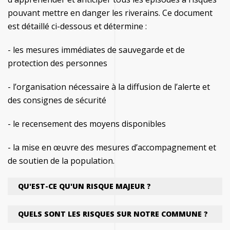
pouvant mettre en danger les riverains
. Ce document
est détaillé ci-dessous et détermine :
- les mesures immédiates de sauvegarde et de
protection des personnes
- l’organisation nécessaire à la diffusion de l’alerte et
des consignes de sécurité
- le recensement des moyens disponibles
- la mise en œuvre des mesures d’accompagnement et
de soutien de la population.
QU'EST-CE QU'UN RISQUE MAJEUR ?
Le risque est défini par la possibilité qu'un
QUELS SONT LES RISQUES SUR NOTRE COMMUNE ?
événement d'origine naturelle ou résultant de