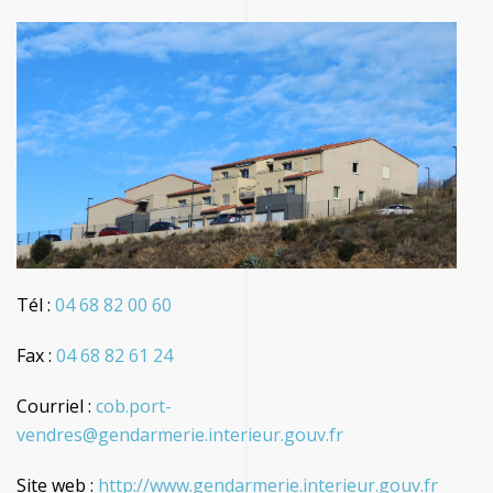
Tél :
04 68 82 00 60
Fax :
04 68 82 61 24
Courriel :
cob.port-
vendres@gendarmerie.interieur.gouv.fr
Site web :
http://www.gendarmerie.interieur.gouv.fr