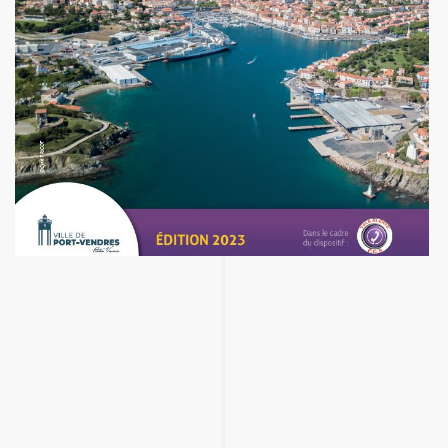
Dès l’apparition d’un événement majeur
nécessitant la mise en œuvre d’une procédure de
vigilance ou la gestion d’une situation de crise, la
Commune vous informera dans un délai très court
en délivrant un message vocal ou écrit diffusé sur
votre téléphone fixe et/ou portable ou par email.
La Commune doit savoir si chacun d’entre vous a
bien reçu ce message. Aussi, il vous est demandé
d’écouter le message dans sa totalité afin de
procéder à la confirmation de sa bonne réception
et de suivre les préconisations qu’il pourra
contenir.